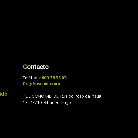
C
ontacto
Teléfono:
600 36 98 03
fm@fmsonido.com
ido
POLIGONO IND. DE, Rúa do Pozo da Ínsua,
18, 27710, Ribadeo, Lugo