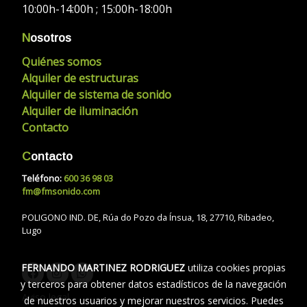
10:00h-14:00h ; 15:00h-18:00h
N
osotros
Quiénes somos
Alquiler de estructuras
Alquiler de sistema de sonido
Alquiler de iluminación
Contacto
C
ontacto
Teléfono:
600 36 98 03
fm@fmsonido.com
POLIGONO IND. DE, Rúa do Pozo da Ínsua, 18, 27710, Ribadeo,
Lugo
FERNANDO MARTINEZ RODRIGUEZ
utiliza cookies propias
y terceros para obtener datos estadísticos de la navegación
Aviso legal
de nuestros usuarios y mejorar nuestros servicios. Puedes