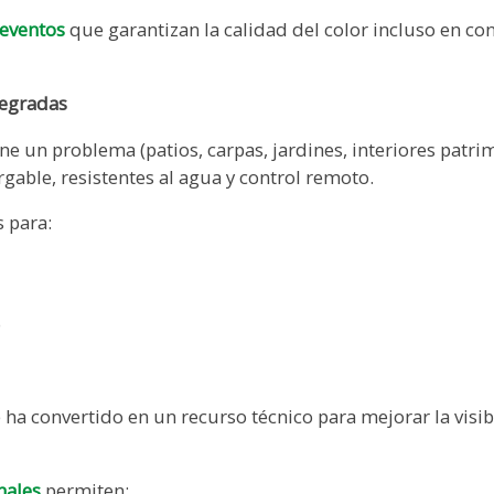
 eventos
que garantizan la calidad del color incluso en c
tegradas
e un problema (patios, carpas, jardines, interiores patrim
gable, resistentes al agua y control remoto.
s para:
o
e ha convertido en un recurso técnico para mejorar la visi
nales
permiten: